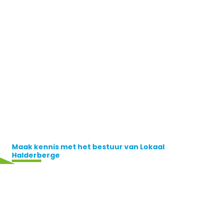
Maak kennis met het bestuur van Lokaal
Halderberge
Bij Lokaal Halderberge geloven we dat politiek dichtbij en
toegankelijk moet zijn. Het Bestuur speelt daarin een belangrijke
rol. Wij zijn betrokken inwoners die zich inzetten om de partij goed